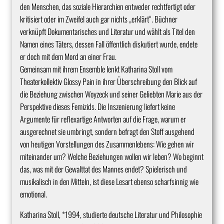
den Menschen, das soziale Hierarchien entweder rechtfertigt oder
kritisiert oder im Zweifel auch gar nichts „erklärt“. Büchner
verknüpft Dokumentarisches und Literatur und wählt als Titel den
Namen eines Täters, dessen Fall öffentlich diskutiert wurde, endete
er doch mit dem Mord an einer Frau.
Gemeinsam mit ihrem Ensemble lenkt Katharina Stoll vom
Theaterkollektiv Glossy Pain in ihrer Überschreibung den Blick auf
die Beziehung zwischen Woyzeck und seiner Geliebten Marie aus der
Perspektive dieses Femizids. Die Inszenierung liefert keine
Argumente für reflexartige Antworten auf die Frage, warum er
ausgerechnet sie umbringt, sondern befragt den Stoff ausgehend
von heutigen Vorstellungen des Zusammenlebens: Wie gehen wir
miteinander um? Welche Beziehungen wollen wir leben? Wo beginnt
das, was mit der Gewalttat des Mannes endet? Spielerisch und
musikalisch in den Mitteln, ist diese Lesart ebenso scharfsinnig wie
emotional.
Katharina Stoll, *1994, studierte deutsche Literatur und Philosophie