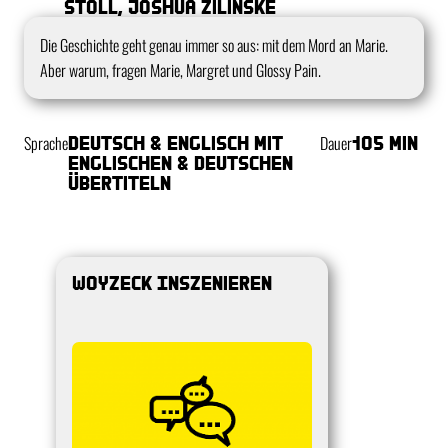
Stoll, Joshua Zilinske
Kurzbeschreibung
Die Geschichte geht genau immer so aus: mit dem Mord an Marie.
Aber warum, fragen Marie, Margret und Glossy Pain.
Sprache
Deutsch & Englisch mit
Dauer
105 min
englischen & deutschen
Übertiteln
Woyzeck Inszenieren