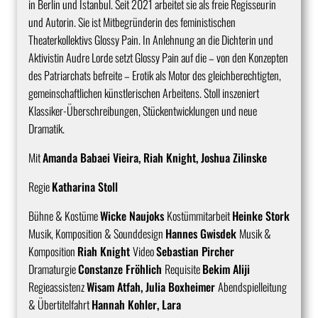
in Berlin und Istanbul. Seit 2021 arbeitet sie als freie Regisseurin
und Autorin. Sie ist Mitbegründerin des feministischen
Theaterkollektivs Glossy Pain. In Anlehnung an die Dichterin und
Aktivistin Audre Lorde setzt Glossy Pain auf die – von den Konzepten
des Patriarchats befreite – Erotik als Motor des gleichberechtigten,
gemeinschaftlichen künstlerischen Arbeitens. Stoll inszeniert
Klassiker-Überschreibungen, Stückentwicklungen und neue
Dramatik.
Mit
Amanda Babaei Vieira, Riah Knight, Joshua Zilinske
Regie
Katharina Stoll
Bühne & Kostüme
Wicke Naujoks
Kostümmitarbeit
Heinke Stork
Musik, Komposition & Sounddesign
Hannes Gwisdek
Musik &
Komposition
Riah Knight
Video
Sebastian Pircher
Dramaturgie
Constanze Fröhlich
Requisite
Bekim Aliji
Regieassistenz
Wisam Atfah, Julia Boxheimer
Abendspielleitung
& Übertitelfahrt
Hannah Kohler, Lara