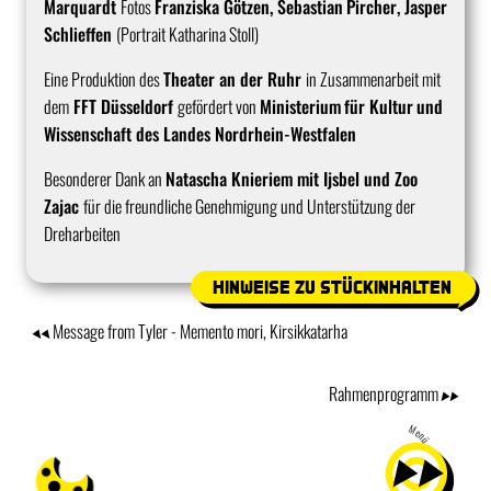
Marquardt
Fotos
Franziska Götzen, Sebastian
Pircher, Jasper
Schlieffen
(Portrait Katharina Stoll)
Eine Produktion des
Theater an der Ruhr
in Zusammenarbeit mit
dem
FFT Düsseldorf
gefördert von
Ministerium
für Kultur
und
Wissenschaft des Landes Nordrhein-Westfalen
Besonderer Dank an
Natascha Knieriem mit Ijsbel und Zoo
Zajac
für die freundliche Genehmigung und Unterstützung der
Dreharbeiten
Hinweise zu Stückinhalten
Message from Tyler - Memento mori, Kirsikkatarha
Rahmenprogramm
Menü